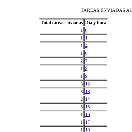
TAREAS ENVIADAS AG
Total tareas enviadas
Dia y hora
1
0
1
1
1
4
1
6
2
7
1
8
1
9
3
12
3
13
2
14
5
15
1
16
1
17
1
18