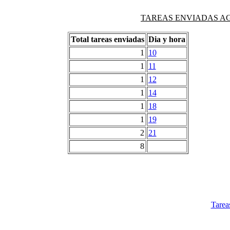
TAREAS ENVIADAS AG
Total tareas enviadas
Dia y hora
1
10
1
11
1
12
1
14
1
18
1
19
2
21
8
Tarea