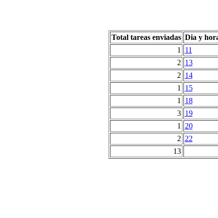
Total tareas enviadas
Dia y hor
1
11
2
13
2
14
1
15
1
18
3
19
1
20
2
22
13