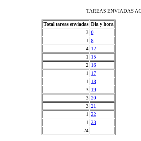
TAREAS ENVIADAS AG
Total tareas enviadas
Dia y hora
3
0
1
8
4
12
1
15
2
16
1
17
1
18
3
19
3
20
3
21
1
22
1
23
24