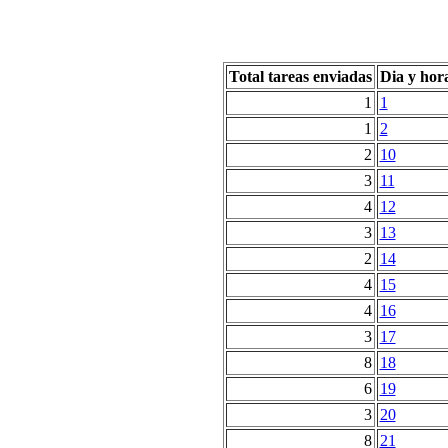
Total tareas enviadas
Dia y hor
1
1
1
2
2
10
3
11
4
12
3
13
2
14
4
15
4
16
3
17
8
18
6
19
3
20
8
21