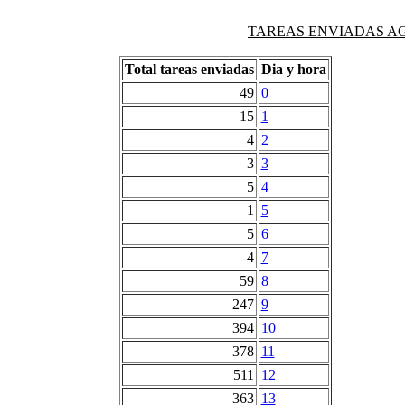
TAREAS ENVIADAS AG
Total tareas enviadas
Dia y hora
49
0
15
1
4
2
3
3
5
4
1
5
5
6
4
7
59
8
247
9
394
10
378
11
511
12
363
13