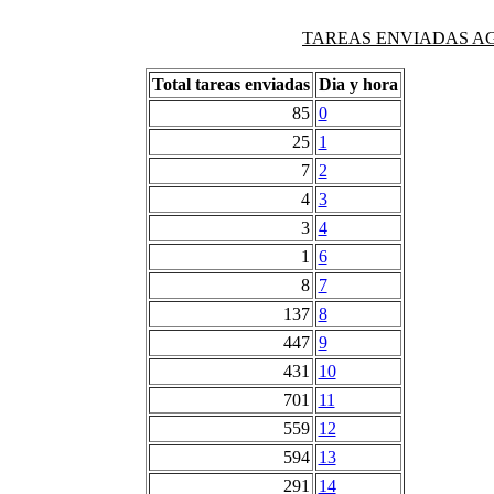
TAREAS ENVIADAS AG
Total tareas enviadas
Dia y hora
85
0
25
1
7
2
4
3
3
4
1
6
8
7
137
8
447
9
431
10
701
11
559
12
594
13
291
14