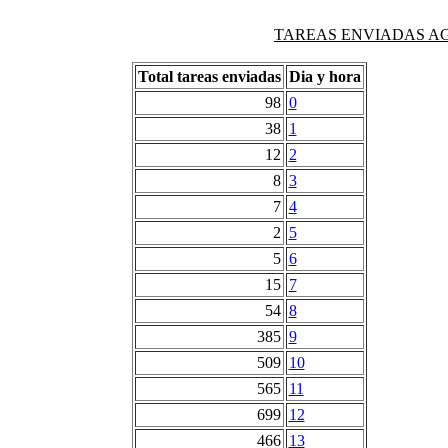
TAREAS ENVIADAS AG
Total tareas enviadas
Dia y hora
98
0
38
1
12
2
8
3
7
4
2
5
5
6
15
7
54
8
385
9
509
10
565
11
699
12
466
13