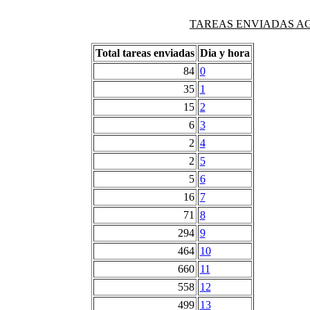
TAREAS ENVIADAS AG
Total tareas enviadas
Dia y hora
84
0
35
1
15
2
6
3
2
4
2
5
5
6
16
7
71
8
294
9
464
10
660
11
558
12
499
13