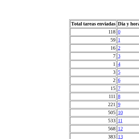
Total tareas enviadas
Dia y hor
118
0
59
1
16
2
7
3
1
4
3
5
2
6
15
7
111
8
221
9
505
10
533
11
568
12
383
13