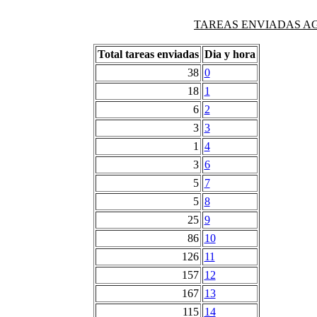
TAREAS ENVIADAS AG
Total tareas enviadas
Dia y hora
38
0
18
1
6
2
3
3
1
4
3
6
5
7
5
8
25
9
86
10
126
11
157
12
167
13
115
14