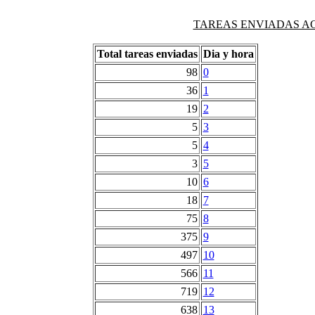
TAREAS ENVIADAS AG
Total tareas enviadas
Dia y hora
98
0
36
1
19
2
5
3
5
4
3
5
10
6
18
7
75
8
375
9
497
10
566
11
719
12
638
13