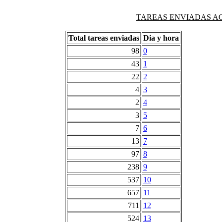
TAREAS ENVIADAS AG
Total tareas enviadas
Dia y hora
98
0
43
1
22
2
4
3
2
4
3
5
7
6
13
7
97
8
238
9
537
10
657
11
711
12
524
13