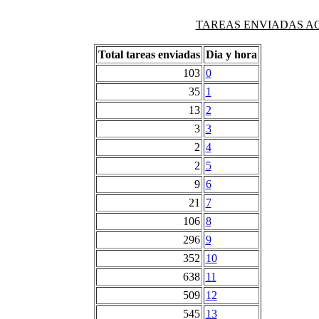
TAREAS ENVIADAS AG
Total tareas enviadas
Dia y hora
103
0
35
1
13
2
3
3
2
4
2
5
9
6
21
7
106
8
296
9
352
10
638
11
509
12
545
13