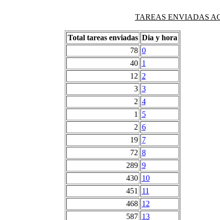
TAREAS ENVIADAS AG
Total tareas enviadas
Dia y hora
78
0
40
1
12
2
3
3
2
4
1
5
2
6
19
7
72
8
289
9
430
10
451
11
468
12
587
13