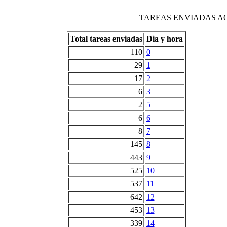
TAREAS ENVIADAS AG
Total tareas enviadas
Dia y hora
110
0
29
1
17
2
6
3
2
5
6
6
8
7
145
8
443
9
525
10
537
11
642
12
453
13
339
14