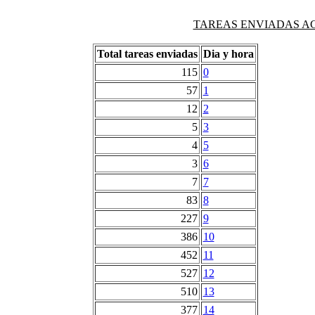
TAREAS ENVIADAS AG
Total tareas enviadas
Dia y hora
115
0
57
1
12
2
5
3
4
5
3
6
7
7
83
8
227
9
386
10
452
11
527
12
510
13
377
14