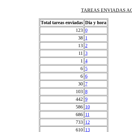
TAREAS ENVIADAS AG
Total tareas enviadas
Dia y hora
123
0
38
1
13
2
11
3
1
4
6
5
6
6
30
7
103
8
442
9
586
10
686
11
733
12
610
13