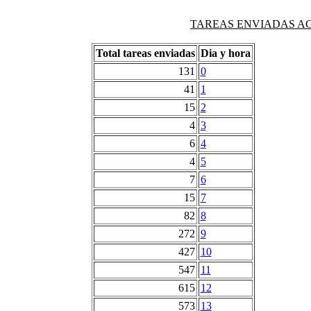
TAREAS ENVIADAS AG
Total tareas enviadas
Dia y hora
131
0
41
1
15
2
4
3
6
4
4
5
7
6
15
7
82
8
272
9
427
10
547
11
615
12
573
13