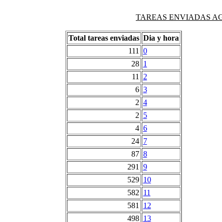
TAREAS ENVIADAS AG
Total tareas enviadas
Dia y hora
111
0
28
1
11
2
6
3
2
4
2
5
4
6
24
7
87
8
291
9
529
10
582
11
581
12
498
13