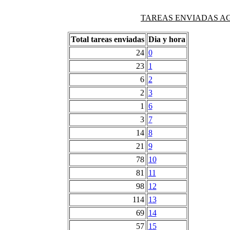
TAREAS ENVIADAS AG
Total tareas enviadas
Dia y hora
24
0
23
1
6
2
2
3
1
6
3
7
14
8
21
9
78
10
81
11
98
12
114
13
69
14
57
15