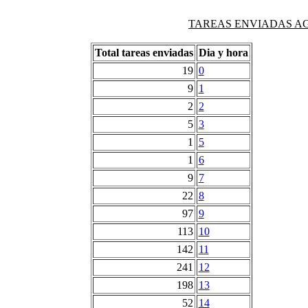
TAREAS ENVIADAS AG
Total tareas enviadas
Dia y hora
19
0
9
1
2
2
5
3
1
5
1
6
9
7
22
8
97
9
113
10
142
11
241
12
198
13
52
14