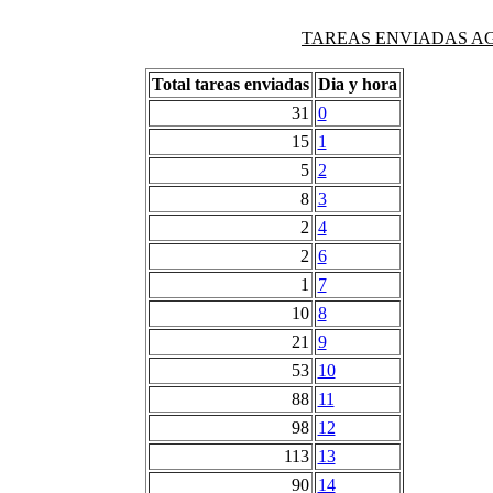
TAREAS ENVIADAS AG
Total tareas enviadas
Dia y hora
31
0
15
1
5
2
8
3
2
4
2
6
1
7
10
8
21
9
53
10
88
11
98
12
113
13
90
14