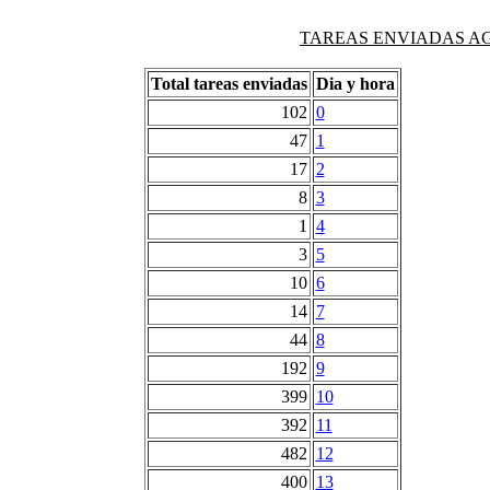
TAREAS ENVIADAS AG
Total tareas enviadas
Dia y hora
102
0
47
1
17
2
8
3
1
4
3
5
10
6
14
7
44
8
192
9
399
10
392
11
482
12
400
13