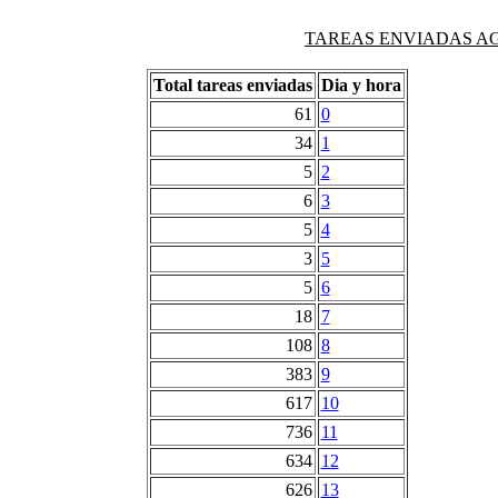
TAREAS ENVIADAS AG
Total tareas enviadas
Dia y hora
61
0
34
1
5
2
6
3
5
4
3
5
5
6
18
7
108
8
383
9
617
10
736
11
634
12
626
13