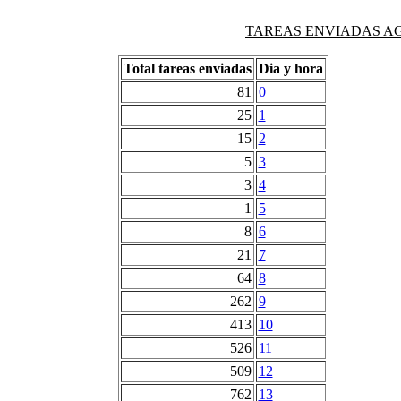
TAREAS ENVIADAS AG
Total tareas enviadas
Dia y hora
81
0
25
1
15
2
5
3
3
4
1
5
8
6
21
7
64
8
262
9
413
10
526
11
509
12
762
13