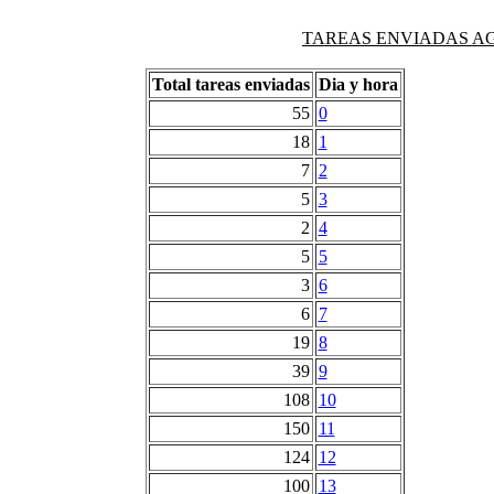
TAREAS ENVIADAS AG
Total tareas enviadas
Dia y hora
55
0
18
1
7
2
5
3
2
4
5
5
3
6
6
7
19
8
39
9
108
10
150
11
124
12
100
13