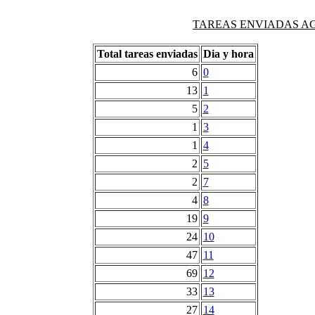
TAREAS ENVIADAS AG
Total tareas enviadas
Dia y hora
6
0
13
1
5
2
1
3
1
4
2
5
2
7
4
8
19
9
24
10
47
11
69
12
33
13
27
14