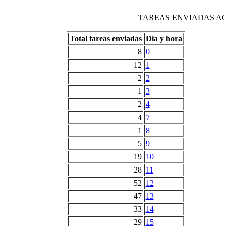
TAREAS ENVIADAS AG
Total tareas enviadas
Dia y hora
8
0
12
1
2
2
1
3
2
4
4
7
1
8
5
9
19
10
28
11
52
12
47
13
33
14
29
15