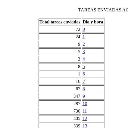
TAREAS ENVIADAS AG
Total tareas enviadas
Dia y hora
72
0
24
1
9
2
5
3
3
4
8
5
1
6
16
7
67
8
347
9
287
10
730
11
405
12
339
13