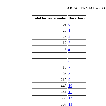
TAREAS ENVIADAS AG
Total tareas enviadas
Dia y hora
69
0
29
1
23
2
12
3
1
4
3
5
6
6
10
7
63
8
215
9
443
10
441
11
383
12
307
13