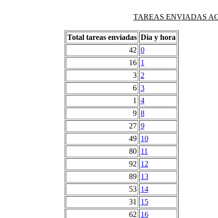
TAREAS ENVIADAS AG
Total tareas enviadas
Dia y hora
42
0
16
1
3
2
6
3
1
4
9
8
27
9
49
10
80
11
92
12
89
13
53
14
31
15
62
16