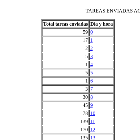
TAREAS ENVIADAS AG
Total tareas enviadas
Dia y hora
59
0
17
1
2
2
5
3
1
4
5
5
1
6
3
7
30
8
45
9
78
10
139
11
170
12
135
13