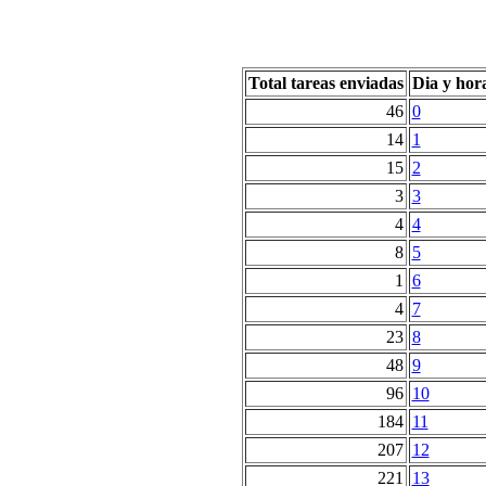
Total tareas enviadas
Dia y hor
46
0
14
1
15
2
3
3
4
4
8
5
1
6
4
7
23
8
48
9
96
10
184
11
207
12
221
13