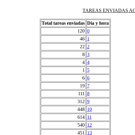
TAREAS ENVIADAS AG
Total tareas enviadas
Dia y hora
120
0
46
1
22
2
8
3
4
4
1
5
6
6
19
7
111
8
312
9
448
10
614
11
540
12
451
13