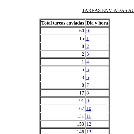
TAREAS ENVIADAS AG
Total tareas enviadas
Dia y hora
60
0
15
1
8
2
2
3
1
4
5
5
3
6
8
7
17
8
91
9
167
10
131
11
153
12
146
13