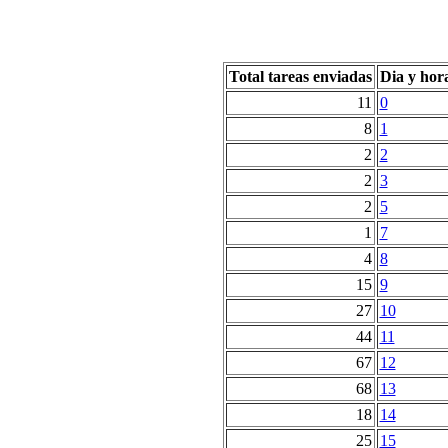
Total tareas enviadas
Dia y hor
11
0
8
1
2
2
2
3
2
5
1
7
4
8
15
9
27
10
44
11
67
12
68
13
18
14
25
15