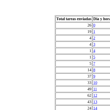
Total tareas enviadas
Dia y hor
26
0
19
1
4
2
4
3
1
4
1
5
5
7
14
8
37
9
33
10
49
11
62
12
43
13
24
14