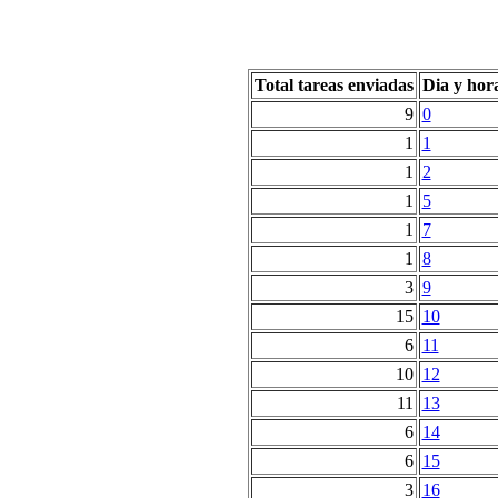
Total tareas enviadas
Dia y hor
9
0
1
1
1
2
1
5
1
7
1
8
3
9
15
10
6
11
10
12
11
13
6
14
6
15
3
16