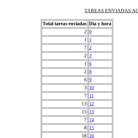
TAREAS ENVIADAS AG
Total tareas enviadas
Dia y hora
2
0
1
1
7
2
2
3
1
6
2
8
6
9
3
10
7
11
13
12
15
13
7
14
8
15
18
16