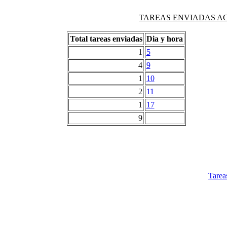
TAREAS ENVIADAS AG
Total tareas enviadas
Dia y hora
1
5
4
9
1
10
2
11
1
17
9
Tarea