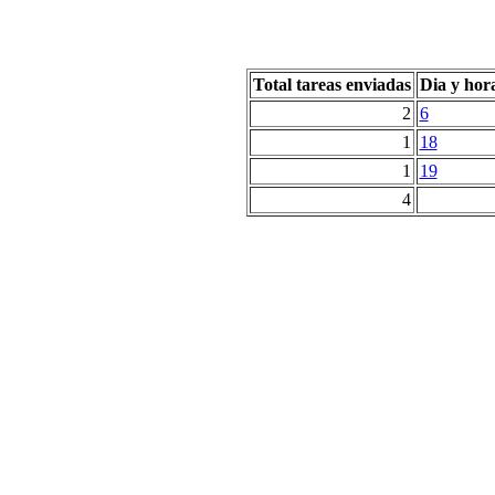
Total tareas enviadas
Dia y hor
2
6
1
18
1
19
4