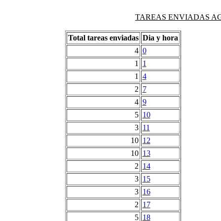
TAREAS ENVIADAS AG
Total tareas enviadas
Dia y hora
4
0
1
1
1
4
2
7
4
9
5
10
3
11
10
12
10
13
2
14
3
15
3
16
2
17
5
18