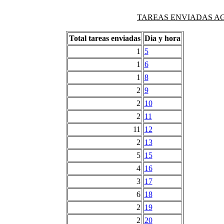
TAREAS ENVIADAS AG
Total tareas enviadas
Dia y hora
1
5
1
6
1
8
2
9
2
10
2
11
11
12
2
13
5
15
4
16
3
17
6
18
2
19
2
20