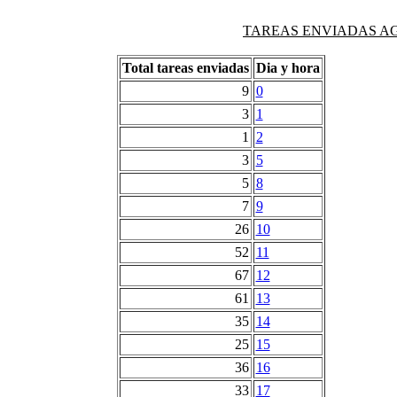
TAREAS ENVIADAS AG
Total tareas enviadas
Dia y hora
9
0
3
1
1
2
3
5
5
8
7
9
26
10
52
11
67
12
61
13
35
14
25
15
36
16
33
17