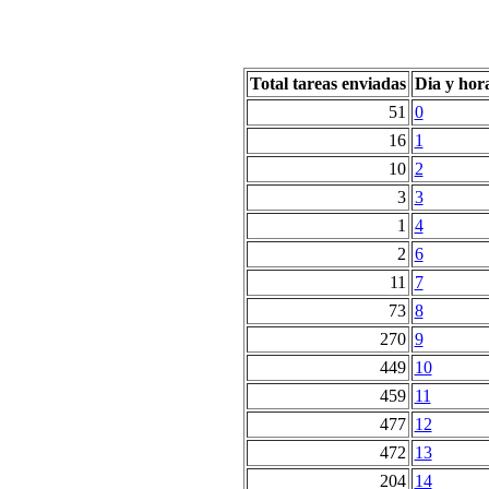
Total tareas enviadas
Dia y hor
51
0
16
1
10
2
3
3
1
4
2
6
11
7
73
8
270
9
449
10
459
11
477
12
472
13
204
14