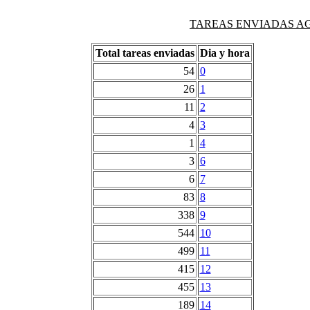
TAREAS ENVIADAS AG
Total tareas enviadas
Dia y hora
54
0
26
1
11
2
4
3
1
4
3
6
6
7
83
8
338
9
544
10
499
11
415
12
455
13
189
14