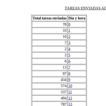
TAREAS ENVIADAS AG
Total tareas enviadas
Dia y hora
78
0
33
1
10
2
7
3
2
4
2
5
6
6
13
7
97
8
434
9
574
10
537
11
494
12
787
13