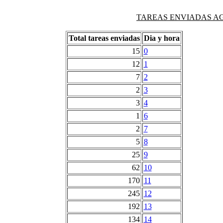
TAREAS ENVIADAS AG
Total tareas enviadas
Dia y hora
15
0
12
1
7
2
2
3
3
4
1
6
2
7
5
8
25
9
62
10
170
11
245
12
192
13
134
14