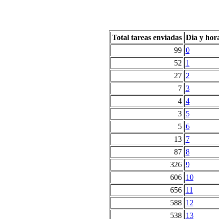
Total tareas enviadas
Dia y hor
99
0
52
1
27
2
7
3
4
4
3
5
5
6
13
7
87
8
326
9
606
10
656
11
588
12
538
13